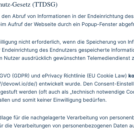
hutz-Gesetz (TTDSG)
den Abruf von Informationen in der Endeinrichtung des E
eim Aufruf der Webseite durch ein Popup-Fenster abgefr
lligung nicht erforderlich, wenn die Speicherung von In
er Endeinrichtung des Endnutzers gespeicherte Informatio
m Nutzer ausdrücklich gewünschten Telemediendienst zu
SGVO (GDPR) und ePrivacy Richtlinie (EU Cookie Law)
ko
//devowl.io/de/) entwickelt wurde. Den Consent-Einst
ngestuft werden (oft auch als „technisch notwendige Co
len und somit keiner Einwilligung bedürfen.
undlage für die nachgelagerte Verarbeitung von perso
für die Verarbeitungen von personenbezogenen Daten au