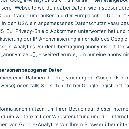
 von Google-Analytics durch, um unser Internetangebot
erer Webseite werden dabei Daten, wie insbesondere I
übertragen und außerhalb der Europäischen Union, z.B.
ss in den USA ein angemessenes Datenschutzniveau bes
S-EU-Privacy-Shield Abkommen unterworfen hat und d
Aktivierung der IP-Anonymisierung innerhalb des Google
Google-Analytics vor der Übertragung anonymisiert. Die
_anonymizeIp(); erweitert wurde, um nur eine anonymisi
 personenbezogener Daten
, entweder im Rahmen der Registrierung bei Google (Erö
ise) oder, falls Sie sich nicht bei Google registriert h
formationen nutzen, um Ihren Besuch auf dieser Interne
nd um weitere mit der Websitenutzung und der Interne
en von Google-Analytics von Ihrem Browser übermittelt